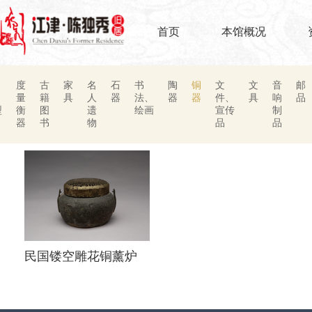
首页
本馆概况
度
古
家
名
石
书
陶
铜
文
文
音
邮
、
量
籍
具
人
器
法、
器
器
件、
具
响
品
型
衡
图
遗
绘画
宣传
制
器
书
物
品
品
民国镂空雕花铜薰炉