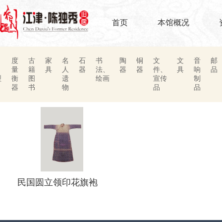
首页
本馆概况
度
古
家
名
石
书
陶
铜
文
文
音
邮
、
量
籍
具
人
器
法、
器
器
件、
具
响
品
型
衡
图
遗
绘画
宣传
制
器
书
物
品
品
民国圆立领印花旗袍