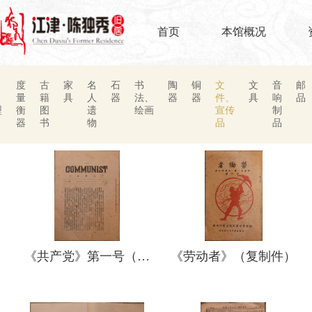
首页
本馆概况
度
古
家
名
石
书
陶
铜
文
文
音
邮
、
量
籍
具
人
器
法、
器
器
件、
具
响
品
型
衡
图
遗
绘画
宣传
制
器
书
物
品
品
《共产党》第一号（复
《劳动者》（复制件）
制件）