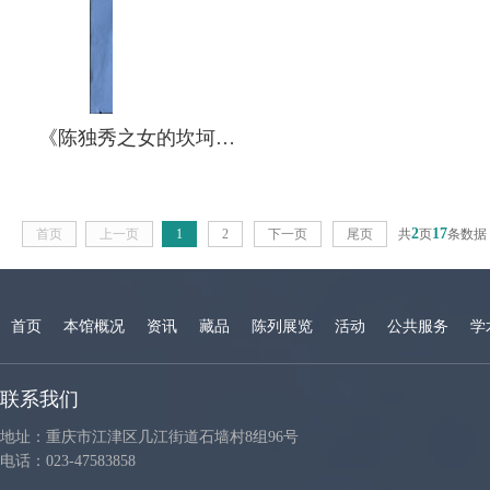
《陈独秀之女的坎坷人
生》（报刊复印件）
2
17
首页
上一页
1
2
下一页
尾页
共
页
条数据
首页
本馆概况
资讯
藏品
陈列展览
活动
公共服务
学
联系我们
地址：重庆市江津区几江街道石墙村8组96号
电话：023-47583858